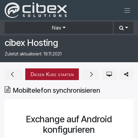
Zum Inhalt springen
Nav
cibex Hosting
Zuletzt aktualisiert:
19.11.2021
Diesen Kurs starten
Mobiltelefon synchronisieren
Exchange auf Android
konfigurieren